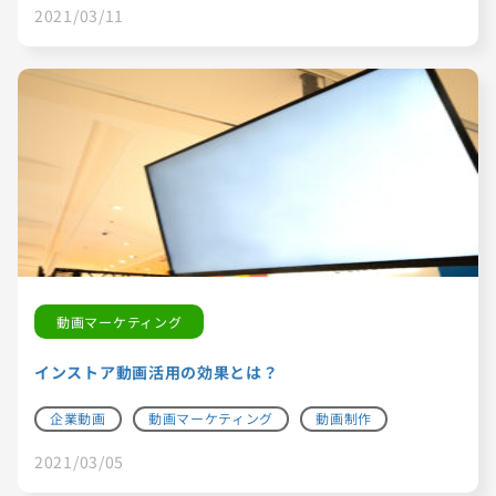
2021/03/11
動画マーケティング
インストア動画活用の効果とは？
企業動画
動画マーケティング
動画制作
2021/03/05