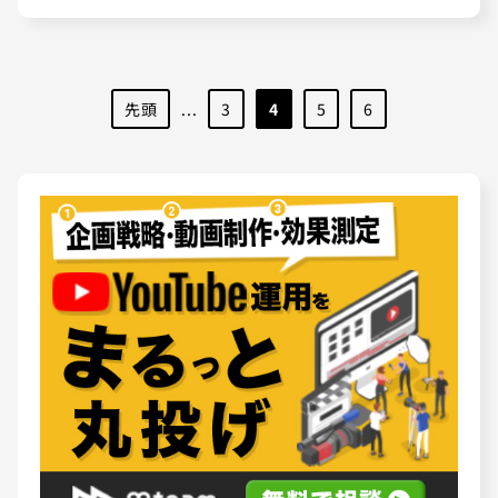
先頭
...
3
4
5
6