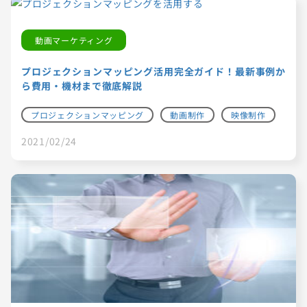
動画マーケティング
プロジェクションマッピング活用完全ガイド！最新事例か
ら費用・機材まで徹底解説
プロジェクションマッピング
動画制作
映像制作
2021/02/24