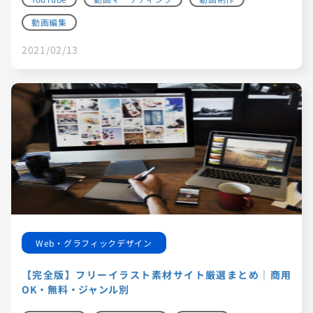
動画編集
2021/02/13
Web・グラフィックデザイン
【完全版】フリーイラスト素材サイト厳選まとめ｜商用
OK・無料・ジャンル別