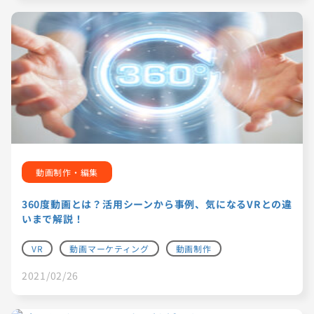
動画制作・編集
360度動画とは？活用シーンから事例、気になるVRとの違
いまで解説！
VR
動画マーケティング
動画制作
2021/02/26