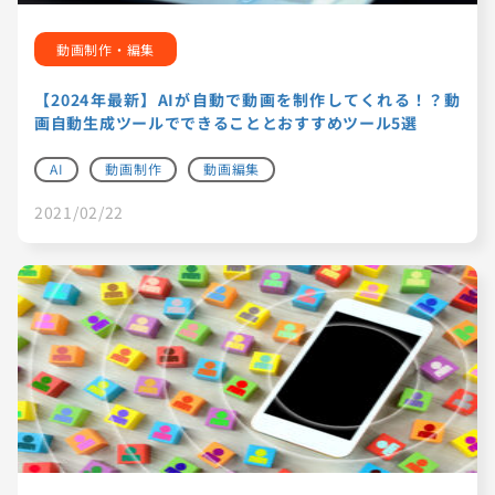
動画制作・編集
【2024年最新】AIが自動で動画を制作してくれる！？動
画自動生成ツールでできることとおすすめツール5選
AI
動画制作
動画編集
2021/02/22