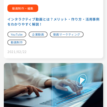
動画制作・編集
インタラクティブ動画とは？メリット・作り方・活用事例
をわかりやすく解説！
YouTube
企業動画
動画マーケティング
動画制作
2021/02/22