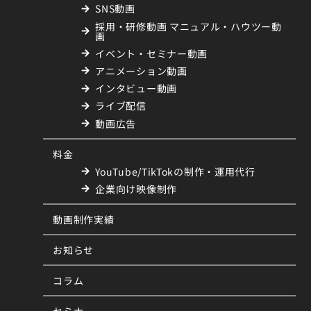
SNS動画
採用・研修動画 マニュアル・ハウツー動
画
イベント・セミナー動画
アニメーション動画
インタビュー動画
ライブ配信
動画広告
料金
YouTube/TikTokの制作・運用代行
企業向け映像制作
動画制作実績
お知らせ
コラム
セミナー