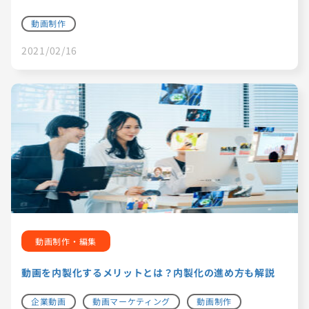
動画制作
2021/02/16
動画制作・編集
動画を内製化するメリットとは？内製化の進め方も解説
企業動画
動画マーケティング
動画制作