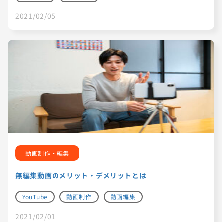
2021/02/05
動画制作・編集
無編集動画のメリット・デメリットとは
YouTube
動画制作
動画編集
2021/02/01