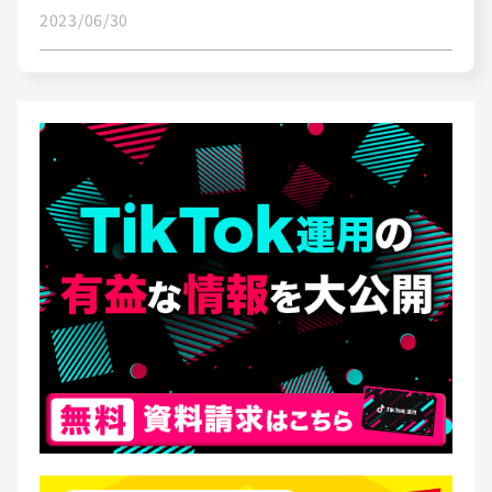
2023/06/30