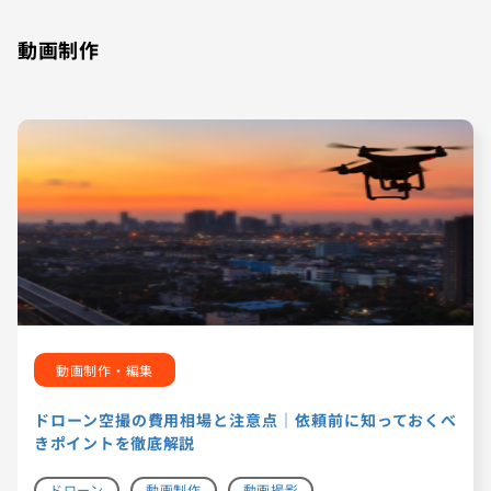
動画制作
動画制作・編集
ドローン空撮の費用相場と注意点｜依頼前に知っておくべ
きポイントを徹底解説
ドローン
動画制作
動画撮影