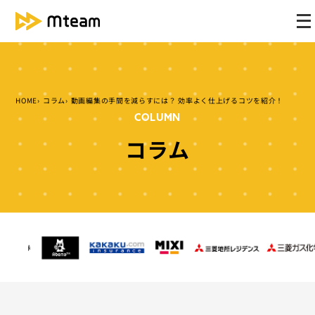
メ
ニ
ュ
ー
を
HOME
コラム
動画編集の手間を減らすには？ 効率よく仕上げるコツを紹介！
開
COLUMN
く
コラム