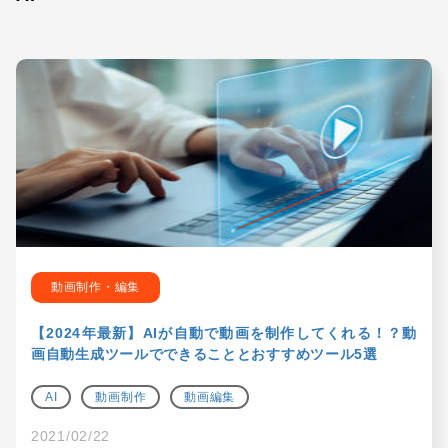
動画制作・編集
【2024年最新】AIが自動で動画を制作してくれる！？動
画自動生成ツールでできることとおすすめツール5選
AI
動画制作
動画編集
2021/02/22