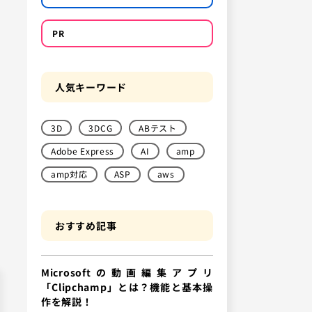
PR
人気キーワード
3D
3DCG
ABテスト
Adobe Express
AI
amp
amp対応
ASP
aws
おすすめ記事
Microsoftの動画編集アプリ
「Clipchamp」とは？機能と基本操
作を解説！