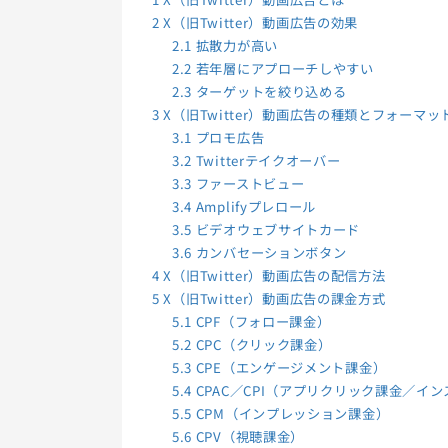
2
X（旧Twitter）動画広告の効果
2.1
拡散力が高い
2.2
若年層にアプローチしやすい
2.3
ターゲットを絞り込める
3
X（旧Twitter）動画広告の種類とフォーマッ
3.1
プロモ広告
3.2
Twitterテイクオーバー
3.3
ファーストビュー
3.4
Amplifyプレロール
3.5
ビデオウェブサイトカード
3.6
カンバセーションボタン
4
X（旧Twitter）動画広告の配信方法
5
X（旧Twitter）動画広告の課金方式
5.1
CPF（フォロー課金）
5.2
CPC（クリック課金）
5.3
CPE（エンゲージメント課金）
5.4
CPAC／CPI（アプリクリック課金／イ
5.5
CPM（インプレッション課金）
5.6
CPV（視聴課金）