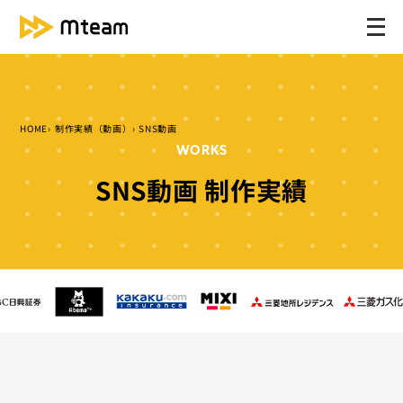
メ
ニ
ュ
ー
を
HOME
制作実績（動画）
SNS動画
開
WORKS
く
SNS動画 制作実績