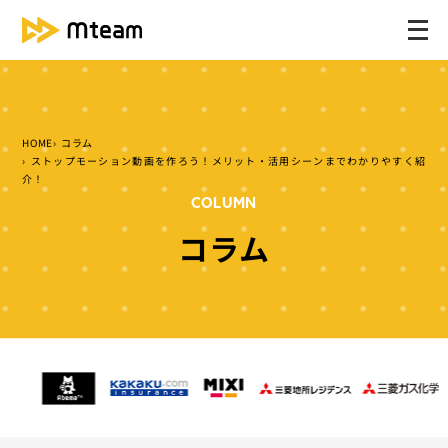
メ
ニ
ュ
ー
を
HOME
コラム
開
ストップモーション動画を作ろう！メリット・活用シーンまでわかりやすく紹
く
介！
COLUMN
コラム