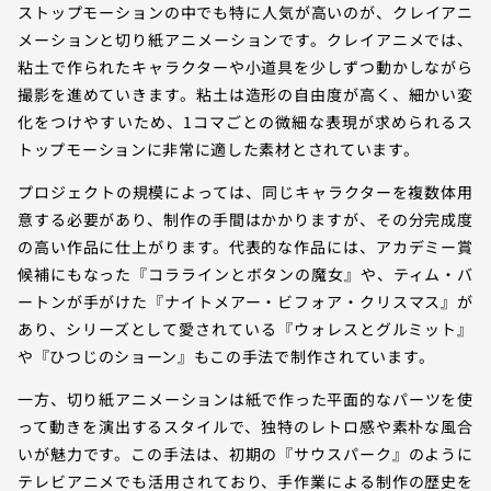
ストップモーションの中でも特に人気が高いのが、クレイアニ
メーションと切り紙アニメーションです。クレイアニメでは、
粘土で作られたキャラクターや小道具を少しずつ動かしながら
撮影を進めていきます。粘土は造形の自由度が高く、細かい変
化をつけやすいため、1コマごとの微細な表現が求められるス
トップモーションに非常に適した素材とされています。
プロジェクトの規模によっては、同じキャラクターを複数体用
意する必要があり、制作の手間はかかりますが、その分完成度
の高い作品に仕上がります。代表的な作品には、アカデミー賞
候補にもなった『コララインとボタンの魔女』や、ティム・バ
ートンが手がけた『ナイトメアー・ビフォア・クリスマス』が
あり、シリーズとして愛されている『ウォレスとグルミット』
や『ひつじのショーン』もこの手法で制作されています。
一方、切り紙アニメーションは紙で作った平面的なパーツを使
って動きを演出するスタイルで、独特のレトロ感や素朴な風合
いが魅力です。この手法は、初期の『サウスパーク』のように
テレビアニメでも活用されており、手作業による制作の歴史を