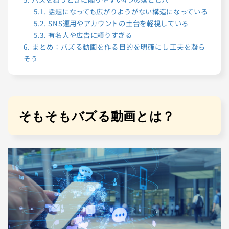
5.1.
話題になっても広がりようがない構造になっている
5.2.
SNS運用やアカウントの土台を軽視している
5.3.
有名人や広告に頼りすぎる
6.
まとめ：バズる動画を作る目的を明確にし工夫を凝ら
そう
そもそもバズる動画とは？