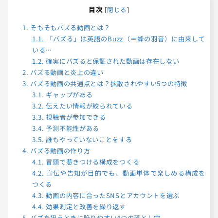
目次
[
閉じる
]
1.
そもそもバズる動画とは？
1.1.
「バズる」は英語のBuzz（＝蜂の羽音）に由来して
いる…
1.2.
確実にバズると保証された動画は存在しない
2.
バズる動画と炎上の違い
3.
バズる動画の共通点とは？拡散されやすい5つの特徴
3.1.
ギャップがある
3.2.
伝えたい情報が絞られている
3.3.
視聴者が参加できる
3.4.
予測不能性がある
3.5.
誰もやっていないことをする
4.
バズる動画の作り方
4.1.
冒頭で惹きつける構成をつくる
4.2.
宣伝や告知が目的でも、動画単体で楽しめる構成を
つくる
4.3.
動画の内容に合ったSNSとアカウントを選ぶ
4.4.
効果測定と改善を繰り返す
5.
バズを狙うときに陥りやすい4つの落とし穴