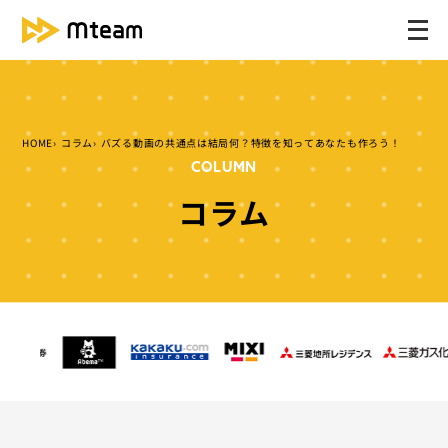
メ
ニ
ュ
ー
を
HOME
コラム
バズる動画の共通点は結局何？特徴を知ってあなたも作ろう！
開
COLUMN
く
コラム