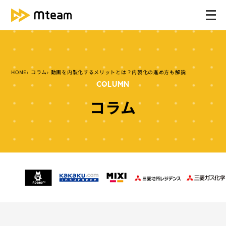
メ
ニ
ュ
ー
を
HOME
コラム
動画を内製化するメリットとは？内製化の進め方も解説
開
COLUMN
く
コラム