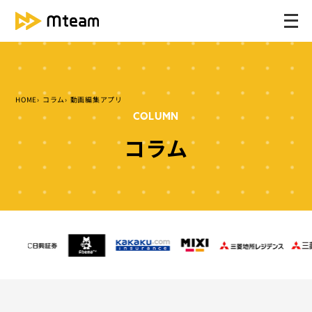
メ
ニ
ュ
ー
を
HOME
コラム
動画編集アプリ
開
COLUMN
く
コラム