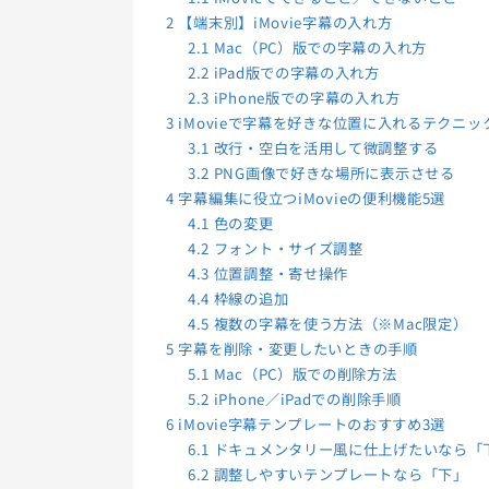
2
【端末別】iMovie字幕の入れ方
2.1
Mac（PC）版での字幕の入れ方
2.2
iPad版での字幕の入れ方
2.3
iPhone版での字幕の入れ方
3
iMovieで字幕を好きな位置に入れるテクニッ
3.1
改行・空白を活用して微調整する
3.2
PNG画像で好きな場所に表示させる
4
字幕編集に役立つiMovieの便利機能5選
4.1
色の変更
4.2
フォント・サイズ調整
4.3
位置調整・寄せ操作
4.4
枠線の追加
4.5
複数の字幕を使う方法（※Mac限定）
5
字幕を削除・変更したいときの手順
5.1
Mac（PC）版での削除方法
5.2
iPhone／iPadでの削除手順
6
iMovie字幕テンプレートのおすすめ3選
6.1
ドキュメンタリー風に仕上げたいなら「
6.2
調整しやすいテンプレートなら「下」