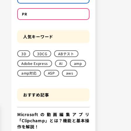
PR
人気キーワード
3D
3DCG
ABテスト
Adobe Express
AI
amp
amp対応
ASP
aws
おすすめ記事
Microsoftの動画編集アプリ
「Clipchamp」とは？機能と基本操
作を解説！