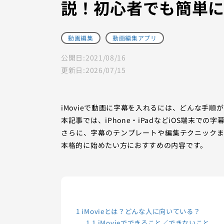
説！初心者でも簡単
動画編集
動画編集アプリ
公開日:
2021/08/16
更新日:
2026/07/15
iMovieで動画に字幕を入れるには、どんな手順
本記事では、iPhone・iPadなどiOS端末
さらに、字幕のテンプレートや編集テクニック
本格的に始めたい方におすすめの内容です。
1
iMovieとは？どんな人に向いている？
1.1
iMovieでできること／できないこと