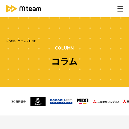
メ
ニ
ュ
ー
を
HOME
コラム
LINE
開
COLUMN
く
コラム