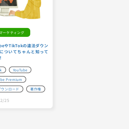
マーケティング
ubeやTikTokの違法ダウン
についてちゃんと知って
！
k
YouTube
ube Premium
ダウンロード
著作権
2/25