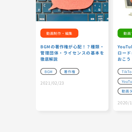
動画制作・編集
動画
BGMの著作権が心配！？種類・
YouT
管理団体・ライセンスの基本を
ロード
徹底解説
おこう
BGM
著作権
TikTo
YouT
2021/02/23
動画
2020/1