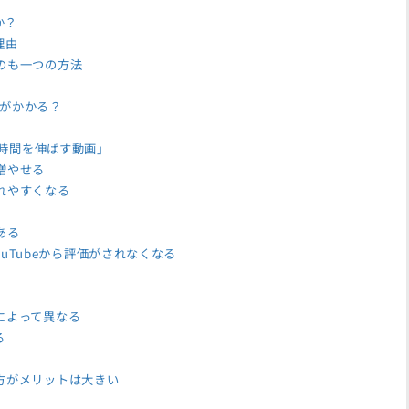
か？
理由
のも一つの方法
がかかる？
在時間を伸ばす動画」
増やせる
れやすくなる
ある
uTubeから評価がされなくなる
によって異なる
る
方がメリットは大きい