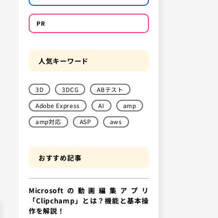
PR
人気キーワード
3D
3DCG
ABテスト
Adobe Express
AI
amp
amp対応
ASP
aws
おすすめ記事
Microsoftの動画編集アプリ
「Clipchamp」とは？機能と基本操
作を解説！