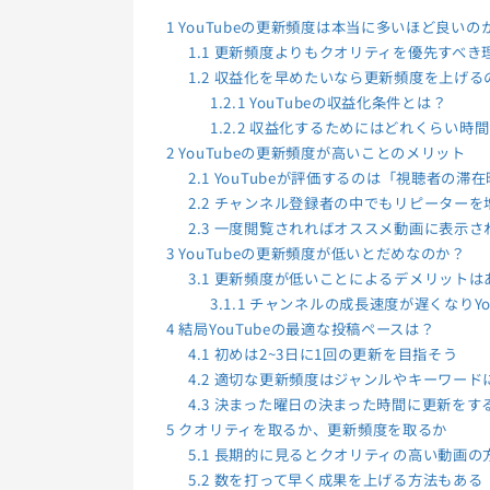
1
YouTubeの更新頻度は本当に多いほど良いの
1.1
更新頻度よりもクオリティを優先すべき
1.2
収益化を早めたいなら更新頻度を上げる
1.2.1
YouTubeの収益化条件とは？
1.2.2
収益化するためにはどれくらい時間
2
YouTubeの更新頻度が高いことのメリット
2.1
YouTubeが評価するのは「視聴者の滞
2.2
チャンネル登録者の中でもリピーターを
2.3
一度閲覧されればオススメ動画に表示さ
3
YouTubeの更新頻度が低いとだめなのか？
3.1
更新頻度が低いことによるデメリットは
3.1.1
チャンネルの成長速度が遅くなりYo
4
結局YouTubeの最適な投稿ペースは？
4.1
初めは2~3日に1回の更新を目指そう
4.2
適切な更新頻度はジャンルやキーワード
4.3
決まった曜日の決まった時間に更新をす
5
クオリティを取るか、更新頻度を取るか
5.1
長期的に見るとクオリティの高い動画の
5.2
数を打って早く成果を上げる方法もある