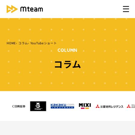
メ
ニ
ュ
ー
を
HOME
コラム
YouTubeショート
開
COLUMN
く
コラム