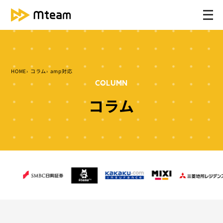
メ
ニ
ュ
ー
を
HOME
コラム
amp対応
開
COLUMN
く
コラム