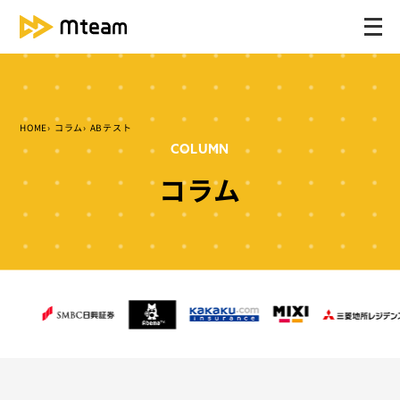
メ
ニ
ュ
ー
を
HOME
コラム
ABテスト
開
COLUMN
く
コラム