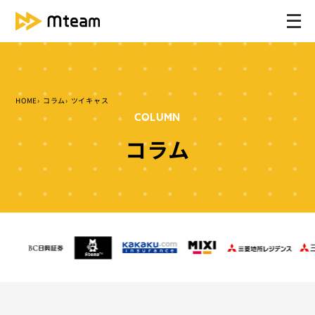
メ
ニ
ュ
ー
を
HOME
コラム
ツイキャス
開
COLUMN
く
コラム