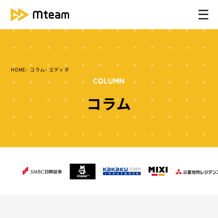
メ
ニ
ュ
ー
を
HOME
コラム
エディタ
開
COLUMN
く
コラム