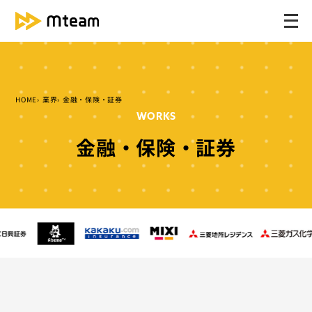
メ
ニ
ュ
ー
を
HOME
業界
金融・保険・証券
開
WORKS
く
金融・保険・証券