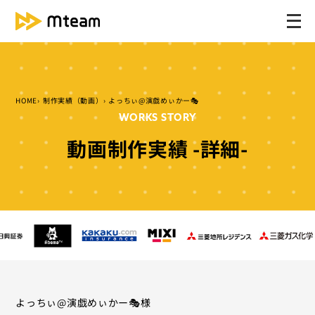
メ
ニ
ュ
ー
を
HOME
制作実績（動画）
よっちぃ@演戯めぃかー🎭
開
WORKS STORY
く
動画制作実績 -詳細-
よっちぃ@演戯めぃかー🎭様