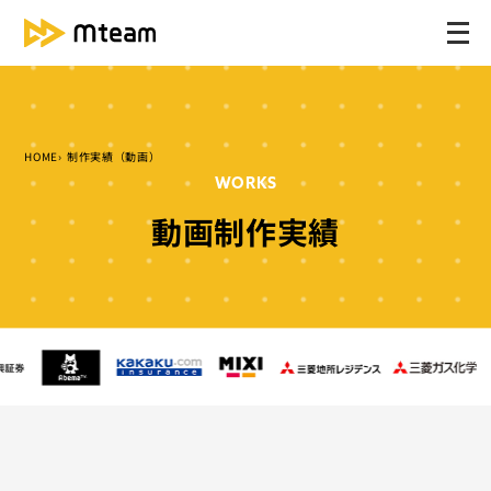
メ
ニ
ュ
ー
を
HOME
制作実績（動画）
開
WORKS
く
動画制作実績