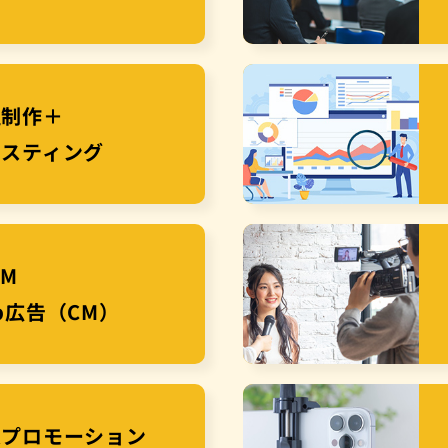
組制作＋
ャスティング
CM
b広告（CM）
業プロモーション