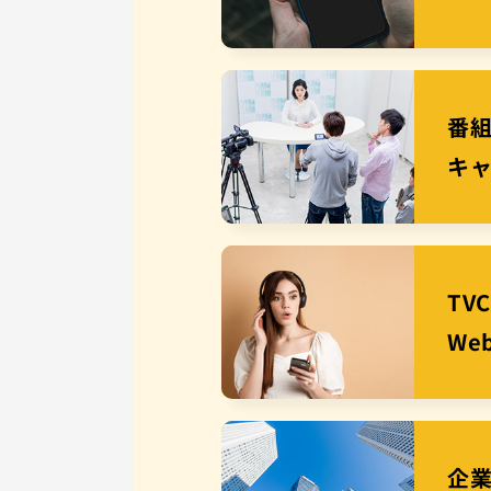
番
キ
TV
We
企