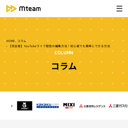
メ
ニ
ュ
ー
を
HOME
コラム
開
【完全版】YouTubeライブ配信の編集方法！初心者でも簡単にできる方法
く
COLUMN
コラム