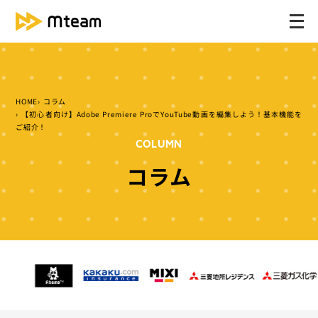
メ
ニ
ュ
ー
を
HOME
コラム
開
【初心者向け】Adobe Premiere ProでYouTube動画を編集しよう！基本機能を
く
ご紹介！
COLUMN
コラム