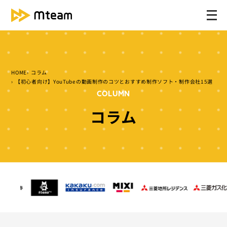
メ
ニ
ュ
ー
を
HOME
コラム
開
【初心者向け】YouTubeの動画制作のコツとおすすめ制作ソフト・制作会社15選
く
COLUMN
コラム