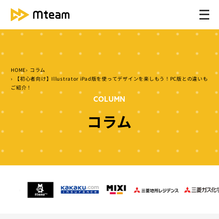
メ
ニ
ュ
ー
を
HOME
コラム
開
【初心者向け】Illustrator iPad版を使ってデザインを楽しもう！PC版との違いも
く
ご紹介！
COLUMN
コラム