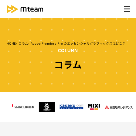
メ
ニ
ュ
ー
を
HOME
コラム
Adobe Premiere Pro のエッセンシャルグラフィックスはどこ？
開
COLUMN
く
コラム