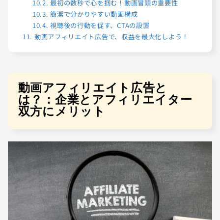
10.2.
最初の数秒で心を掴む！動画冒頭の重要性
10.3.
簡潔で分かりやすい動画構成
10.4.
視聴後の行動を促す、CTAの設置
11.
動画アフィリエイト広告で、収益を最大化しよう！
動画アフィリエイト広告と
は？：企業とアフィリエイター
双方にメリット