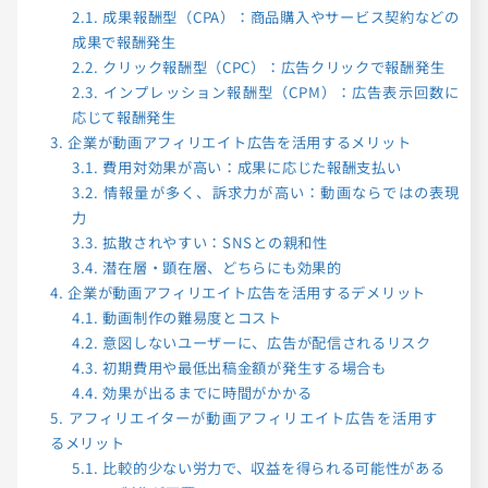
2.1.
成果報酬型（CPA）：商品購入やサービス契約などの
成果で報酬発生
2.2.
クリック報酬型（CPC）：広告クリックで報酬発生
2.3.
インプレッション報酬型（CPM）：広告表示回数に
応じて報酬発生
3.
企業が動画アフィリエイト広告を活用するメリット
3.1.
費用対効果が高い：成果に応じた報酬支払い
3.2.
情報量が多く、訴求力が高い：動画ならではの表現
力
3.3.
拡散されやすい：SNSとの親和性
3.4.
潜在層・顕在層、どちらにも効果的
4.
企業が動画アフィリエイト広告を活用するデメリット
4.1.
動画制作の難易度とコスト
4.2.
意図しないユーザーに、広告が配信されるリスク
4.3.
初期費用や最低出稿金額が発生する場合も
4.4.
効果が出るまでに時間がかかる
5.
アフィリエイターが動画アフィリエイト広告を活用す
るメリット
5.1.
比較的少ない労力で、収益を得られる可能性がある