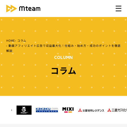
メ
ニ
ュ
ー
を
HOME
コラム
開
動画アフィリエイト広告で収益最大化！仕組み・始め方・成功のポイントを徹底
く
解説
COLUMN
コラム