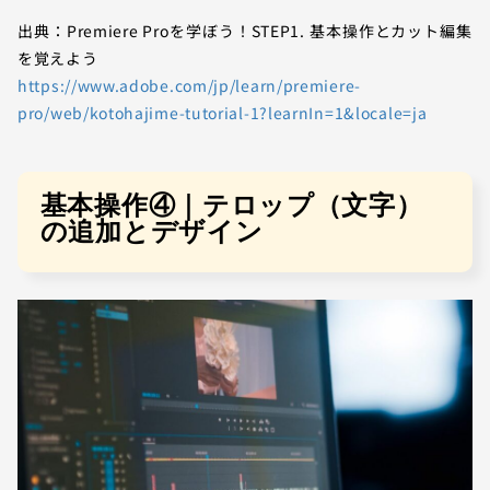
出典：Premiere Proを学ぼう！STEP1. 基本操作とカット編集
を覚えよう
https://www.adobe.com/jp/learn/premiere-
pro/web/kotohajime-tutorial-1?learnIn=1&locale=ja
基本操作④｜テロップ（文字）
の追加とデザイン