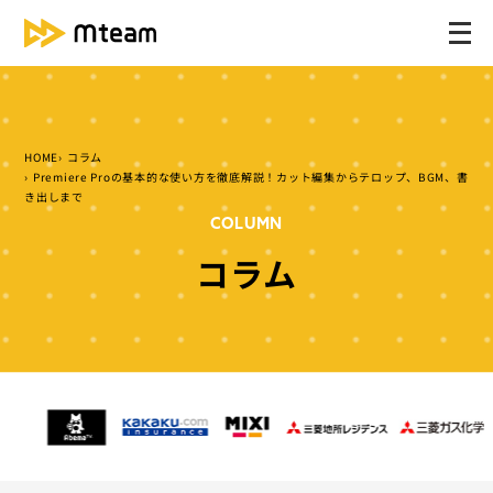
メ
ニ
ュ
ー
を
HOME
コラム
開
Premiere Proの基本的な使い方を徹底解説！カット編集からテロップ、BGM、書
く
き出しまで
COLUMN
コラム