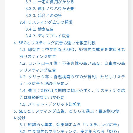
3.3.1.
一定の費用がかかる
3.3.2.
運用ノウハウが必要
3.3.3.
競合との競争
3.4.
リスティング広告の種類
3.4.1.
検索広告
3.4.2.
ディスプレイ広告
4.
SEOとリスティング広告の違いを徹底比較
4.1.
即効性：中長期ならSEO、短期的な成果を求めるな
らリスティング広告
4.2.
コントロール性：不確実性の高いSEO、自由度の高
いリスティング広告
4.3.
クリック率：自然検索のSEOが有利、ただしリステ
ィング広告も視認性が高い
4.4.
費用：SEOは長期的に抑えやすく、リスティング広
告は継続的な支出が必要
4.5.
メリット・デメリット比較表
5.
SEOとリスティング広告、どちらを選ぶ？目的別の使
い分け
5.1.
短期的な集客、効果測定なら「リスティング広告」
5.2.
中長期的なブランディング、安定集客なら「SEO」