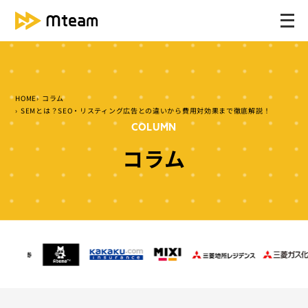
メ
ニ
ュ
ー
を
HOME
コラム
開
SEMとは？SEO・リスティング広告との違いから費用対効果まで徹底解説！
く
COLUMN
コラム