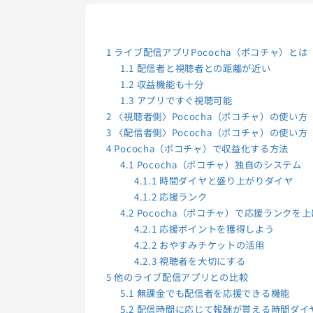
1
ライブ配信アプリPococha（ポコチャ）とは
1.1
配信者と視聴者との距離が近い
1.2
収益機能も十分
1.3
アプリですぐ視聴可能
2
〈視聴者側〉Pococha（ポコチャ）の使い方
3
〈配信者側〉Pococha（ポコチャ）の使い方
4
Pococha（ポコチャ）で収益化する方法
4.1
Pococha（ポコチャ）独自のシステム
4.1.1
時間ダイヤと盛り上がりダイヤ
4.1.2
応援ランク
4.2
Pococha（ポコチャ）で応援ランクを
4.2.1
応援ポイントを獲得しよう
4.2.2
おやすみチケットの活用
4.2.3
視聴者を大切にする
5
他のライブ配信アプリとの比較
5.1
無課金でも配信者を応援できる機能
5.2
配信時間に応じて報酬が貰える時間ダイ