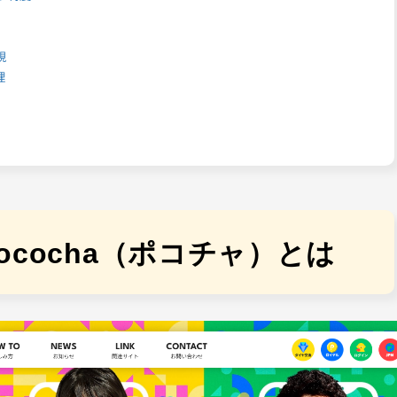
視
理
cocha（ポコチャ）とは