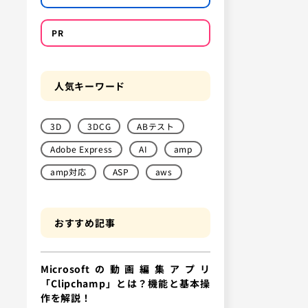
PR
人気キーワード
3D
3DCG
ABテスト
Adobe Express
AI
amp
amp対応
ASP
aws
おすすめ記事
Microsoftの動画編集アプリ
「Clipchamp」とは？機能と基本操
作を解説！