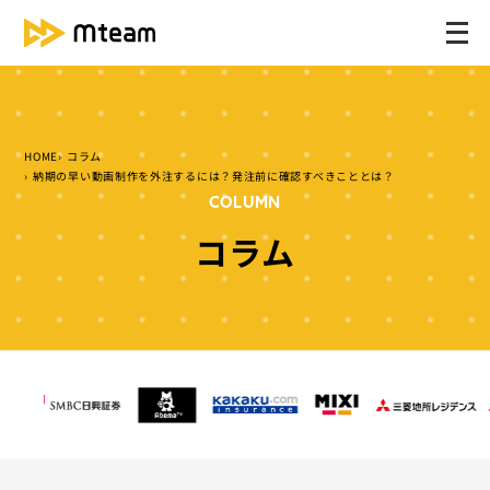
メ
ニ
ュ
ー
を
HOME
コラム
開
納期の早い動画制作を外注するには？発注前に確認すべきこととは？
く
COLUMN
コラム