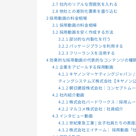
2.7
社内のリアルな雰囲気を入れる
2.8
他社との差別化要素を盛り込む
3
採用動画の料金相場
3.1
採用動画の料金相場
3.2
採用動画を安く作成する方法
3.2.1
部分的な内製化を行う
3.2.2
パッケージプランを利用する
3.2.3
フリーランスを活用する
4
効果的な採用動画の代表的なコンテンツの種
4.1
企業をアピールする採用動画
4.1.1
キヤノンマーケティングジャパン / Ca
ティングシステムズ株式会社【キヤノン
4.1.2
朝日建設株式会社｜コンセプトムー
4.2
社内紹介動画
4.2.1
株式会社バードワークス｜採用ムー
4.2.2
マルコメ株式会社｜社員紹介
4.3
インタビュー動画
4.3.1
世紀東急工業 | 女子社員たちの表
4.3.2
株式会社エイチーム｜ 採用動画「仕