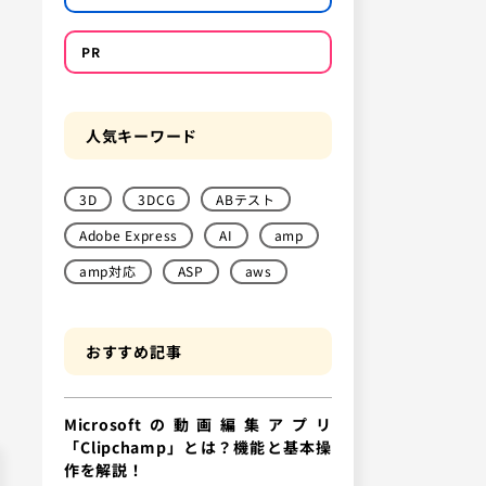
PR
人気キーワード
3D
3DCG
ABテスト
Adobe Express
AI
amp
amp対応
ASP
aws
おすすめ記事
Microsoftの動画編集アプリ
「Clipchamp」とは？機能と基本操
作を解説！