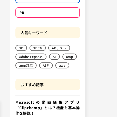
PR
人気キーワード
3D
3DCG
ABテスト
Adobe Express
AI
amp
amp対応
ASP
aws
おすすめ記事
Microsoftの動画編集アプリ
「Clipchamp」とは？機能と基本操
作を解説！