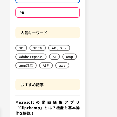
PR
人気キーワード
3D
3DCG
ABテスト
Adobe Express
AI
amp
amp対応
ASP
aws
おすすめ記事
Microsoftの動画編集アプリ
「Clipchamp」とは？機能と基本操
作を解説！