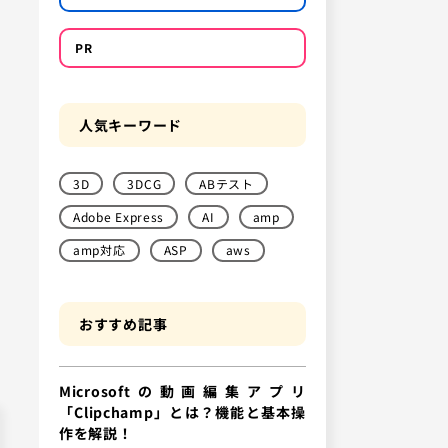
PR
人気キーワード
3D
3DCG
ABテスト
Adobe Express
AI
amp
amp対応
ASP
aws
おすすめ記事
Microsoftの動画編集アプリ
「Clipchamp」とは？機能と基本操
作を解説！