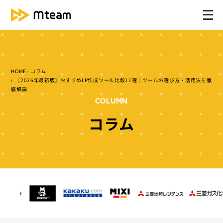
メ
ニ
ュ
ー
を
HOME
コラム
開
〖2026年最新版〗おすすめLP作成ツール比較11選｜ツールの選び方・活用法を徹
く
底解説
COLUMN
コラム