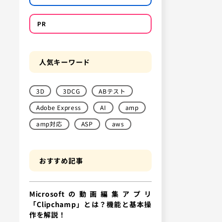
PR
人気キーワード
3D
3DCG
ABテスト
Adobe Express
AI
amp
amp対応
ASP
aws
おすすめ記事
Microsoftの動画編集アプリ
「Clipchamp」とは？機能と基本操
作を解説！