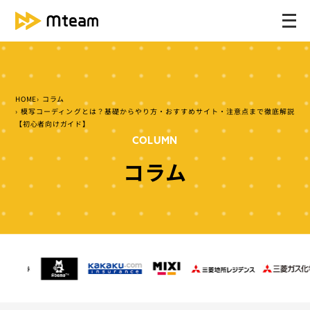
メ
ニ
ュ
ー
を
HOME
コラム
開
模写コーディングとは？基礎からやり方・おすすめサイト・注意点まで徹底解説
く
【初心者向けガイド】
COLUMN
コラム