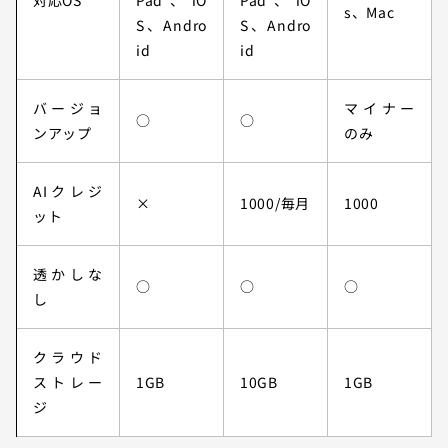
対応OS
Pad、iO
Pad、iO
s、Mac
S、Andro
S、Andro
id
id
バージョ
マイナー
○
○
ンアップ
のみ
AIクレジ
×
1000/毎月
1000
ット
透かしな
○
○
○
し
クラウド
ストレー
1GB
10GB
1GB
ジ