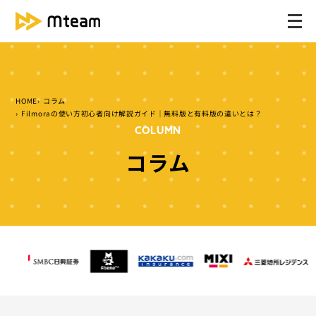
メ
ニ
ュ
ー
を
HOME
コラム
開
Filmoraの使い方初心者向け解説ガイド｜無料版と有料版の違いとは？
く
COLUMN
コラム