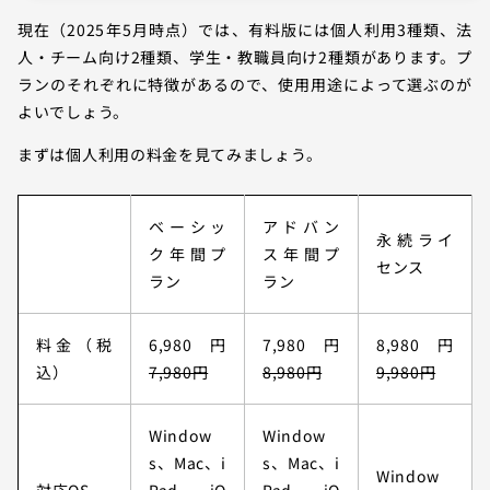
現在（2025年5月時点）では、有料版には個人利用3種類、法
人・チーム向け2種類、学生・教職員向け2種類があります。プ
ランのそれぞれに特徴があるので、使用用途によって選ぶのが
よいでしょう。
まずは個人利用の料金を見てみましょう。
ベーシッ
アドバン
永続ライ
ク年間プ
ス年間プ
センス
ラン
ラン
料金（税
6,980円
7,980円
8,980円
込）
7,980円
8,980円
9,980円
Window
Window
s、Mac、i
s、Mac、i
Window