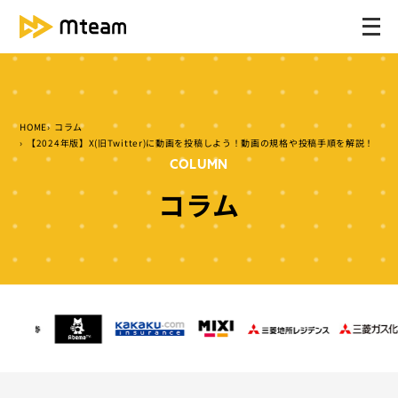
メ
ニ
ュ
ー
を
HOME
コラム
開
【2024年版】X(旧Twitter)に動画を投稿しよう！動画の規格や投稿手順を解説！
く
COLUMN
コラム