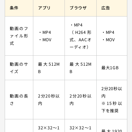
条件
アプリ
ブラウザ
広告
・MP4
動画のフ
・MP4
（H264形
・MP4
ァイル形
・MOV
式、AACオ
・MOV
式
ーディオ）
動画のサ
最大512M
最大512M
最大1GB
イズ
B
B
2分20秒以
動画の長
2分20秒以
2分20秒以
内
さ
内
内
※15秒以
下を推奨
32×32〜1
32×32〜1
最大1920