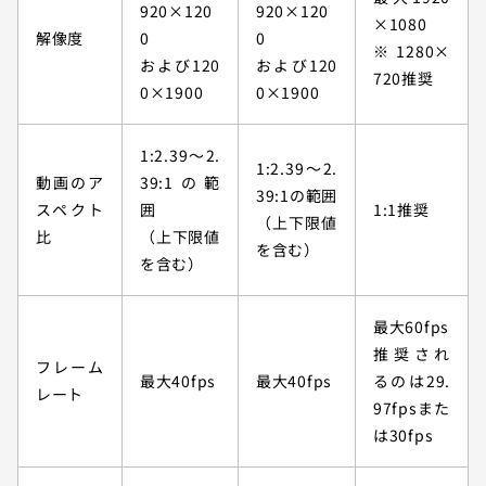
920×120
920×120
×1080
解像度
0
0
※1280×
および120
および120
720推奨
0×1900
0×1900
1:2.39〜2.
1:2.39〜2.
動画のア
39:1の範
39:1の範囲
スペクト
囲
1:1推奨
（上下限値
比
（上下限値
を含む）
を含む）
最大60fps
推奨され
フレーム
最大40fps
最大40fps
るのは29.
レート
97fpsまた
は30fps