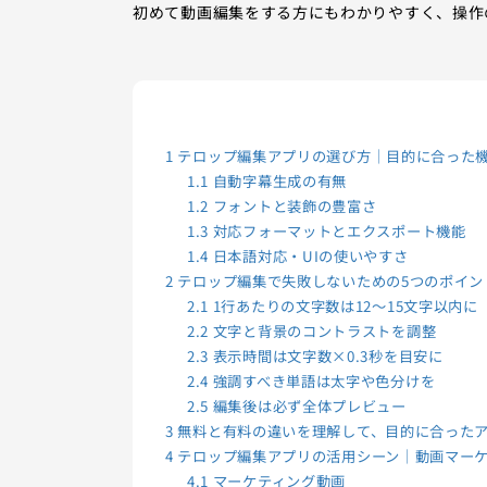
初めて動画編集をする方にもわかりやすく、操作
1
テロップ編集アプリの選び方｜目的に合った
1.1
自動字幕生成の有無
1.2
フォントと装飾の豊富さ
1.3
対応フォーマットとエクスポート機能
1.4
日本語対応・UIの使いやすさ
2
テロップ編集で失敗しないための5つのポイン
2.1
1行あたりの文字数は12～15文字以内に
2.2
文字と背景のコントラストを調整
2.3
表示時間は文字数×0.3秒を目安に
2.4
強調すべき単語は太字や色分けを
2.5
編集後は必ず全体プレビュー
3
無料と有料の違いを理解して、目的に合った
4
テロップ編集アプリの活用シーン｜動画マー
4.1
マーケティング動画