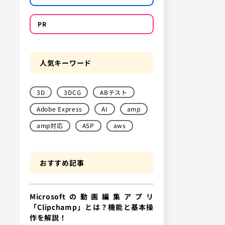
PR
人気キーワード
3D
3DCG
ABテスト
Adobe Express
AI
amp
amp対応
ASP
aws
おすすめ記事
Microsoftの動画編集アプリ
「Clipchamp」とは？機能と基本操
作を解説！