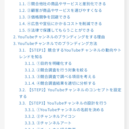
1.1.
①競合他社の商品やサービスと差別化できる
1.2.
②顧客が商品やサービスを選びやすくなる
1.3.
③価格競争を回避できる
1.4.
④広告や宣伝にかかるコストを削減できる
1.5.
⑤法律で保護してもらうことができる
2.
YouTubeチャンネルのブランディングをする理由
3.
YouTubeチャンネルでのブランディング方法
3.1.
【STEP1】競合するYouTubeチャンネルの動向やト
レンドを知る
3.1.1.
①目的を明確化する
3.1.2.
②競合調査を行う対象を絞る
3.1.3.
③競合調査で調べる項目を考える
3.1.4.
④競合調査結果を適切に分析する
3.2.
【STEP2】YouTubeチャンネルのコンセプトを設定
する
3.3.
【STEP3】YouTubeチャンネルの設計を行う
3.3.1.
①YouTubeチャンネルの名前を決める
3.3.2.
②チャンネルアイコン
3.3.3.
③チャンネルアート