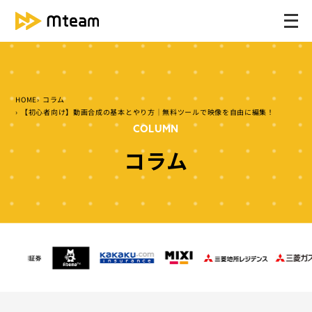
メ
ニ
ュ
ー
を
HOME
コラム
開
【初心者向け】動画合成の基本とやり方｜無料ツールで映像を自由に編集！
く
COLUMN
コラム