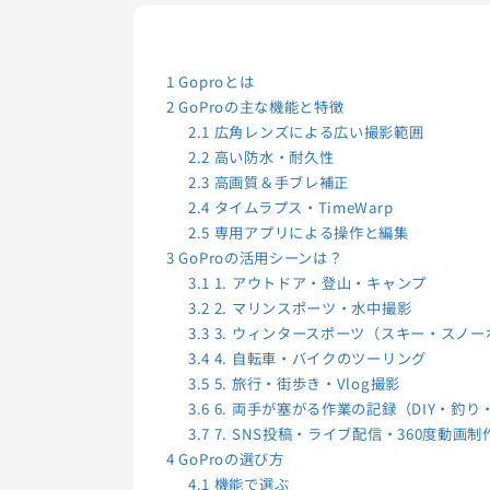
1
Goproとは
2
GoProの主な機能と特徴
2.1
広角レンズによる広い撮影範囲
2.2
高い防水・耐久性
2.3
高画質＆手ブレ補正
2.4
タイムラプス・TimeWarp
2.5
専用アプリによる操作と編集
3
GoProの活用シーンは？
3.1
1. アウトドア・登山・キャンプ
3.2
2. マリンスポーツ・水中撮影
3.3
3. ウィンタースポーツ（スキー・スノー
3.4
4. 自転車・バイクのツーリング
3.5
5. 旅行・街歩き・Vlog撮影
3.6
6. 両手が塞がる作業の記録（DIY・釣
3.7
7. SNS投稿・ライブ配信・360度動画制
4
GoProの選び方
4.1
機能で選ぶ