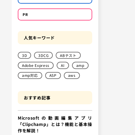
PR
人気キーワード
3D
3DCG
ABテスト
Adobe Express
AI
amp
amp対応
ASP
aws
おすすめ記事
Microsoftの動画編集アプリ
「Clipchamp」とは？機能と基本操
作を解説！