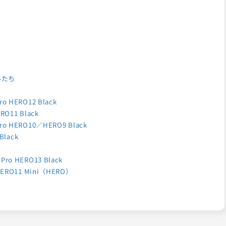
ルたち
ERO12 Black
11 Black
ERO10／HERO9 Black
lack
HERO13 Black
O11 Mini（HERO）
X