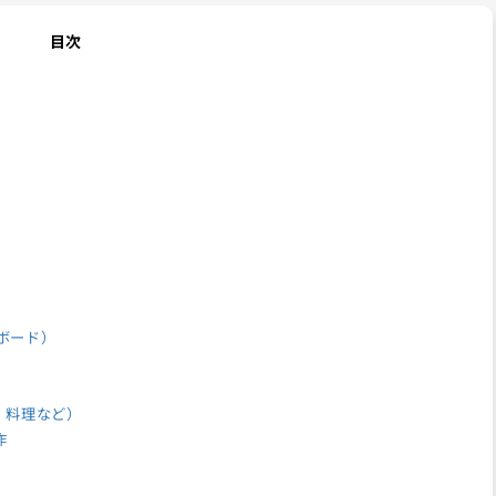
目次
ボード）
り・料理など）
作