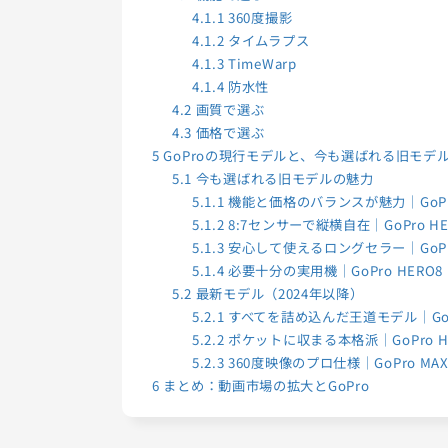
4.1.1
360度撮影
4.1.2
タイムラプス
4.1.3
TimeWarp
4.1.4
防水性
4.2
画質で選ぶ
4.3
価格で選ぶ
5
GoProの現行モデルと、今も選ばれる旧モデ
5.1
今も選ばれる旧モデルの魅力
5.1.1
機能と価格のバランスが魅力｜GoPro H
5.1.2
8:7センサーで縦横自在｜GoPro HERO
5.1.3
安心して使えるロングセラー｜GoPro H
5.1.4
必要十分の実用機｜GoPro HERO8 B
5.2
最新モデル（2024年以降）
5.2.1
すべてを詰め込んだ王道モデル｜GoPro 
5.2.2
ポケットに収まる本格派｜GoPro HER
5.2.3
360度映像のプロ仕様｜GoPro MA
6
まとめ：動画市場の拡大とGoPro