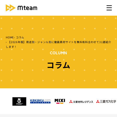
メ
ニ
ュ
ー
を
HOME
コラム
開
【2026年版】用途別・ジャンル別に動画素材サイトを無料有料合わせて31選紹介
く
します！
COLUMN
コラム