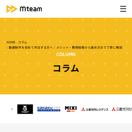
メ
ニ
ュ
ー
を
HOME
コラム
開
動画制作を初めて外注する方へ｜メリット・費用相場から進め方まで丁寧に解説
く
COLUMN
コラム