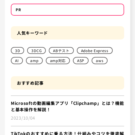
PR
人気キーワード
3D
3DCG
ABテスト
Adobe Express
AI
amp
amp対応
ASP
aws
おすすめ記事
Microsoftの動画編集アプリ「Clipchamp」とは？機能
と基本操作を解説！
2023/10/04
TikTokのおすすめに乗る方法！仕組みやコツを徹底解