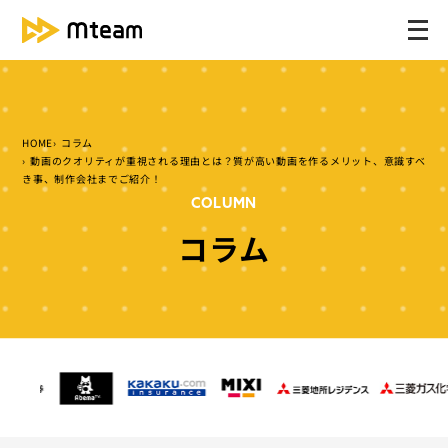
メ
ニ
ュ
ー
を
HOME
コラム
開
動画のクオリティが重視される理由とは？質が高い動画を作るメリット、意識すべ
く
き事、制作会社までご紹介！
COLUMN
コラム