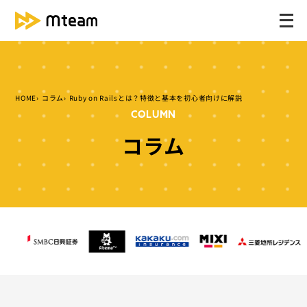
メ
ニ
ュ
ー
を
HOME
コラム
Ruby on Railsとは？特徴と基本を初心者向けに解説
開
COLUMN
く
コラム