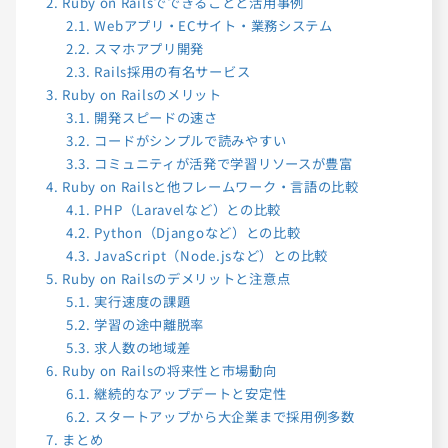
2.
Ruby on Railsでできることと活用事例
2.1.
Webアプリ・ECサイト・業務システム
2.2.
スマホアプリ開発
2.3.
Rails採用の有名サービス
3.
Ruby on Railsのメリット
3.1.
開発スピードの速さ
3.2.
コードがシンプルで読みやすい
3.3.
コミュニティが活発で学習リソースが豊富
4.
Ruby on Railsと他フレームワーク・言語の比較
4.1.
PHP（Laravelなど）との比較
4.2.
Python（Djangoなど）との比較
4.3.
JavaScript（Node.jsなど）との比較
5.
Ruby on Railsのデメリットと注意点
5.1.
実行速度の課題
5.2.
学習の途中離脱率
5.3.
求人数の地域差
6.
Ruby on Railsの将来性と市場動向
6.1.
継続的なアップデートと安定性
6.2.
スタートアップから大企業まで採用例多数
7.
まとめ