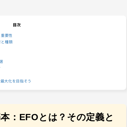
目次
と重要性
要と種類
選
ウ
R最大化を目指そう
本：EFOとは？その定義と