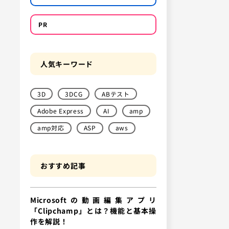
PR
人気キーワード
3D
3DCG
ABテスト
Adobe Express
AI
amp
amp対応
ASP
aws
おすすめ記事
Microsoftの動画編集アプリ
「Clipchamp」とは？機能と基本操
作を解説！